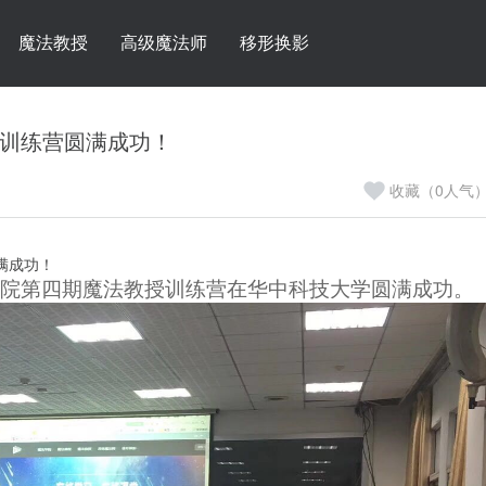
魔法教授
高级魔法师
移形换影
训练营圆满成功！
收藏（0人气
满成功！
院
第
四
期
魔法教授训练营
在
华中
科技大学圆满成功。