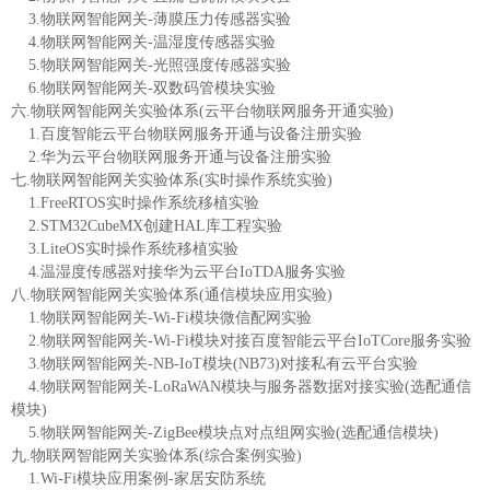
3.物联网智能网关-薄膜压力传感器实验
4.物联网智能网关-温湿度传感器实验
5.物联网智能网关-光照强度传感器实验
6.物联网智能网关-双数码管模块实验
六.物联网智能网关实验体系(云平台物联网服务开通实验)
1.百度智能云平台物联网服务开通与设备注册实验
2.华为云平台物联网服务开通与设备注册实验
七.物联网智能网关实验体系(实时操作系统实验)
1.FreeRTOS实时操作系统移植实验
2.STM32CubeMX创建HAL库工程实验
3.LiteOS实时操作系统移植实验
4.温湿度传感器对接华为云平台IoTDA服务实验
八.物联网智能网关实验体系(通信模块应用实验)
1.物联网智能网关-Wi-Fi模块微信配网实验
2.物联网智能网关-Wi-Fi模块对接百度智能云平台IoTCore服务实验
3.物联网智能网关-NB-IoT模块(NB73)对接私有云平台实验
4.物联网智能网关-LoRaWAN模块与服务器数据对接实验(选配通信
模块)
5.物联网智能网关-ZigBee模块点对点组网实验(选配通信模块)
九.物联网智能网关实验体系(综合案例实验)
1.Wi-Fi模块应用案例-家居安防系统