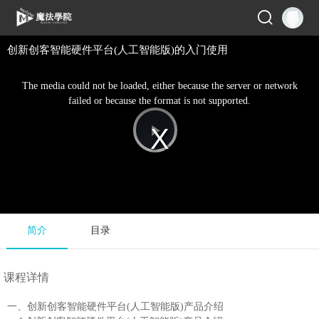
创新创客智能硬件平台(人工智能版)的入门使用
The media could not be loaded, either because the server or network
failed or because the format is not supported.
Play
Video
简介
目录
课程详情
一、创新创客智能硬件平台(人工智能版)产品介绍