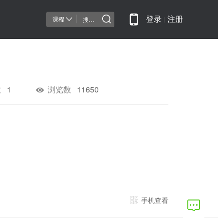
课程
登录
丨
注册
数
1
浏览数
11650
手机查看