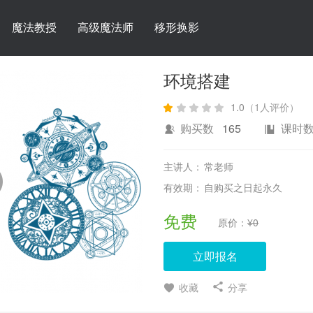
魔法教授
高级魔法师
移形换影
环境搭建
1.0
（1人评价）
购买数
165
课时
主讲人：
常老师
有效期：
自购买之日起
永久
免费
原价：
¥0
立即报名
收藏
分享