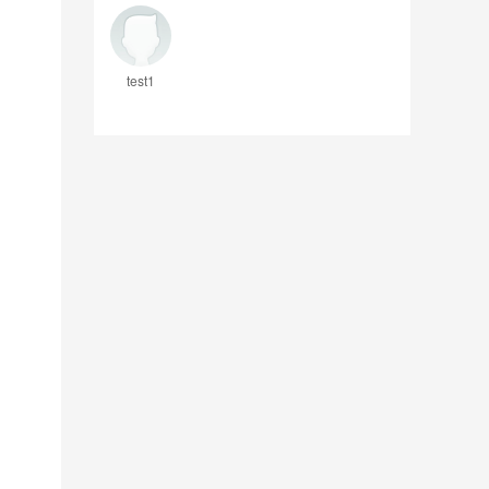
test1