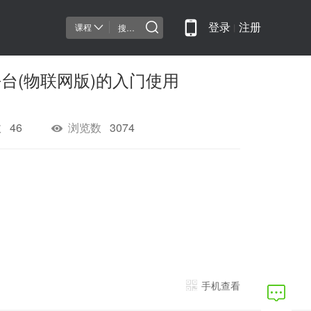
课程
登录
丨
注册
台(物联网版)的入门使用
数
46
浏览数
3074
手机查看