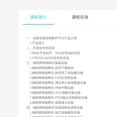
课程简介
课程目录
一、创新创客智能硬件平台产品介绍
1.产品简介
二、开发软件的安装
1.MDK开发软件，Pack支持包的安装
2.STM32CubeMX软件的安装
三、物联网智能网关基础实验
1.物联网智能网关-程序下载操作
2.
物联网智能网关-标准库工程创建实验
3.物联网智能网关-LED灯控制实验
4.物联网智能网关-调试串口收发数据实验
5.物联网智能网关-外部中断实验
6.物联网智能网关-ADC模数转换实验
7.物联网智能网关-PWM输出控制舵机实验
8.物联网智能网关-屏幕显示实验
四、物联网智能网关传感器模块使用实验
1.物联网智能网关-独立按键模块实验