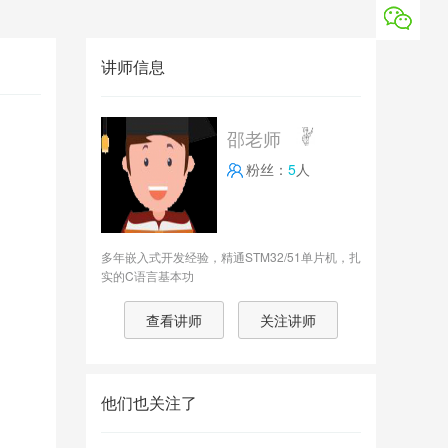
讲师信息
邵老师
粉丝：
5
人
多年嵌入式开发经验，精通STM32/51单片机，扎
实的C语言基本功
查看讲师
关注讲师
他们也关注了